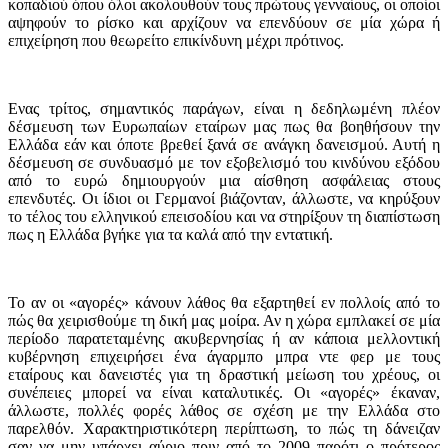
κοπαδιού όπου όλοι ακολουθούν τους πρώτους γενναίους, οι οποίοι
αψηφούν το ρίσκο και αρχίζουν να επενδύουν σε μία χώρα ή
επιχείρηση που θεωρείτο επικίνδυνη μέχρι πρότινος.
Ενας τρίτος, σημαντικός παράγων, είναι η δεδηλωμένη πλέον
δέσμευση των Ευρωπαίων εταίρων μας πως θα βοηθήσουν την
Ελλάδα εάν και όποτε βρεθεί ξανά σε ανάγκη δανεισμού. Αυτή η
δέσμευση σε συνδυασμό με τον εξοβελισμό του κινδύνου εξόδου
από το ευρώ δημιουργούν μια αίσθηση ασφάλειας στους
επενδυτές. Οι ίδιοι οι Γερμανοί βιάζονταν, άλλωστε, να κηρύξουν
το τέλος του ελληνικού επεισοδίου και να στηρίξουν τη διαπίστωση
πως η Ελλάδα βγήκε για τα καλά από την εντατική.
Το αν οι «αγορές» κάνουν λάθος θα εξαρτηθεί εν πολλοίς από το
πώς θα χειρισθούμε τη δική μας μοίρα. Αν η χώρα εμπλακεί σε μία
περίοδο παρατεταμένης ακυβερνησίας ή αν κάποια μελλοντική
κυβέρνηση επιχειρήσει ένα άγαρμπο μπρα ντε φερ με τους
εταίρους και δανειστές για τη δραστική μείωση του χρέους, οι
συνέπειες μπορεί να είναι καταλυτικές. Οι «αγορές» έκαναν,
άλλωστε, πολλές φορές λάθος σε σχέση με την Ελλάδα στο
παρελθόν. Χαρακτηριστικότερη περίπτωση, το πώς τη δάνειζαν
σαν να μην υπάρχει αύριο πριν από το 2009 παρότι ο πρότερος