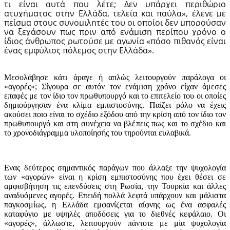
τι είναι αυτά που λέτε; Δεν υπάρχει περιθώριο
ατυχήματος στην Ελλάδα, τελεία και παύλα», έλεγε με
πείσμα στους συνομιλητές του οι οποίοι δεν μπορούσαν
να ξεχάσουν πως πριν από ενάμιση περίπου χρόνο ο
ίδιος άνθρωπος ρωτούσε με αγωνία «πόσο πιθανός είναι
ένας εμφύλιος πόλεμος στην Ελλάδα».
Μεσολάβησε κάτι άραγε ή απλώς λειτουργούν παράλογα οι
«αγορές»; Σίγουρα σε αυτόν τον ενάμιση χρόνο είχαν άμεσες
επαφές με τον ίδιο τον πρωθυπουργό και το επιτελείο του οι οποίες
δημιούργησαν ένα κλίμα εμπιστοσύνης. Παίζει ρόλο να έχεις
ακούσει ποιο είναι το σχέδιο εξόδου από την κρίση από τον ίδιο τον
πρωθυπουργό και στη συνέχεια να βλέπεις πως και το σχέδιο και
το χρονοδιάγραμμα υλοποίησής του τηρούνται ευλαβικά.
Ενας δεύτερος σημαντικός παράγων που άλλαξε την ψυχολογία
των «αγορών» είναι η κρίση εμπιστοσύνης που έχει θέσει σε
αμφισβήτηση τις επενδύσεις στη Ρωσία, την Τουρκία και άλλες
αναδυόμενες αγορές. Επειδή πολλά λεφτά υπάρχουν και μάλιστα
παγκοσμίως, η Ελλάδα εμφανίζεται αίφνης ως ένα ασφαλές
καταφύγιο με υψηλές αποδόσεις για το διεθνές κεφάλαιο. Οι
«αγορές», άλλωστε, λειτουργούν πάντοτε με μία ψυχολογία