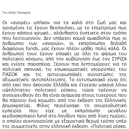
Του Αλέξη Παπαχελά
Οι «αγορές» μπήκαν για τα καλά στη ζωή μας και
ορισμένοι τις έχουν θεοποιήσει, με το επιχείρημα πως
έχουν κάποιο κρυφό… αλάνθαστο ένστικτο στον τρόπο
που λειτουργούν. Δεν υπάρχει καμιά αμφιβολία πως οι
άνθρωποι των «αγορών», οι εκπρόσωποι δηλαδή
διαφόρων funds, μας έχουν πλέον μάθει πολύ καλά. Οι
άνθρωποί τους έχουν επαφές με όλο το φάσμα του
πολιτικού κόσμου, από την κυβέρνηση έως τον ΣΥΡΙΖΑ
και ενίοτε παραπέρα. Ξέρουν πια λεπτομέρειες για το
πολιτικό σκηνικό, τις εσωκομματικές ισορροπίες του
ΠΑΣΟΚ και τις αντιευρωπαϊκές συνιστώσες της
αξιωματικής αντιπολίτευσης. Το εντυπωσιακό είναι ότι
από εκεί που άκουγαν Ελλάδα και έτρεχαν μακριά λόγω
υψηλότατου πολιτικού ρίσκου, τώρα τρέχουν να
σιγουρευθούν ότι θα είναι ανάμεσα στους τυχερούς που
θα πάρουν ένα κομμάτι από την έκδοση της Ελληνικής
Δημοκρατίας. Φίλος περιέγραφε τη σουρεαλιστική
εμπειρία που είχε με εκπρόσωπο μεγάλου
κερδοσκοπικού fund στο Λονδίνο πριν από λίγες ημέρες,
ο οποίος συνηγορούσε με εξαιρετικά θερμό τρόπο υπέρ
της συμμετοχής στην ελληνική έκδοση. «Πολιτικό ρίσκο,