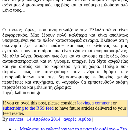
ανέντιμος δημοσιονομικός της βίος και τα νούμερα μιλούσαν από
μόνα τους…
Ο τρόπος, όμως, που αντιμετωπίζουν την Ελλάδα τώρα είναι
διαφορετικός. Μας ξέρουν πολύ καλύτερα και είναι απολύτως
υποψιασμένοι για τα πλέον καταστροφικά σενάρια. Βλέπουν ότι η
οικονομία έχει πιάσει «πάτο» και πως ο κίνδυνος να μας
εγκαταλείψουν οι εταίροι μας είναι εξαιρετικά απομακρυσμένος.
Με άλλα λόγια, θεωρούν πως ό,τι και να κάνουμε εμείς εδώ, όσο
αυτοκαταστροφικοί και αν γίνουμε, υπάρχει ένα δίχτυ ασφαλείας
και για αυτούς και -το κυριότερο- για τη χώρα. Πράγμα που
σημαίνει πως αν συνεχίσουμε τον ενάρετο δρόμο των
μεταρρυθμίσεων και της δημοσιονομικής πειθαρχίας χωρίς
περιπέτειες και ατυχήματα, οι «αγορές» θα εμπιστευθούν ακόμη
περισσότερο και μόνιμα τη χώρα μας.
Πηγή: kathimerini.gr
If you enjoyed this post, please consider
leaving a comment
or
subscribing to the
RSS
feed
to have future articles delivered to your
feed reader.
By
services
|
14 Απριλίου 2014
|
αγορές
,
Άρθρα
|
←
Μειώνεται το ενδιαφέρον για το πενταετές ομόλογο – Στο