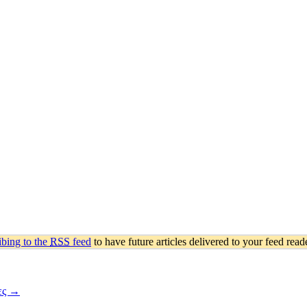
ibing to the
RSS
feed
to have future articles delivered to your feed reade
ες
→