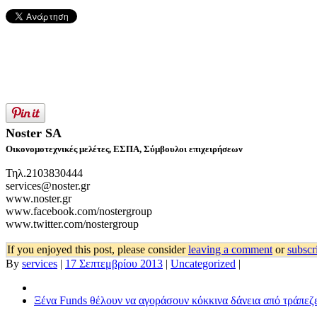
Noster SA
Οικονομοτεχνικές μελέτες, ΕΣΠΑ, Σύμβουλοι επιχειρήσεων
Τηλ.2103830444
services@noster.gr
www.noster.gr
www.facebook.com/nostergroup
www.twitter.com/nostergroup
If you enjoyed this post, please consider
leaving a comment
or
subscr
By
services
|
17 Σεπτεμβρίου 2013
|
Uncategorized
|
Ξένα Funds θέλουν να αγοράσουν κόκκινα δάνεια από τράπεζ