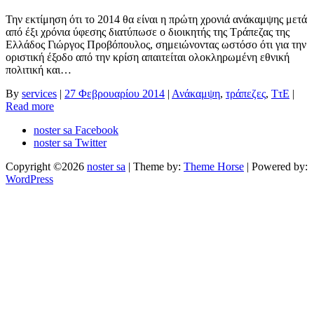
Την εκτίμηση ότι το 2014 θα είναι η πρώτη χρονιά ανάκαμψης μετά
από έξι χρόνια ύφεσης διατύπωσε ο διοικητής της Τράπεζας της
Ελλάδος Γιώργος Προβόπουλος, σημειώνοντας ωστόσο ότι για την
οριστική έξοδο από την κρίση απαιτείται ολοκληρωμένη εθνική
πολιτική και…
By
services
|
27 Φεβρουαρίου 2014
|
Ανάκαμψη
,
τράπεζες
,
ΤτΕ
|
Read more
noster sa Facebook
noster sa Twitter
Copyright ©2026
noster sa
| Theme by:
Theme Horse
| Powered by:
WordPress